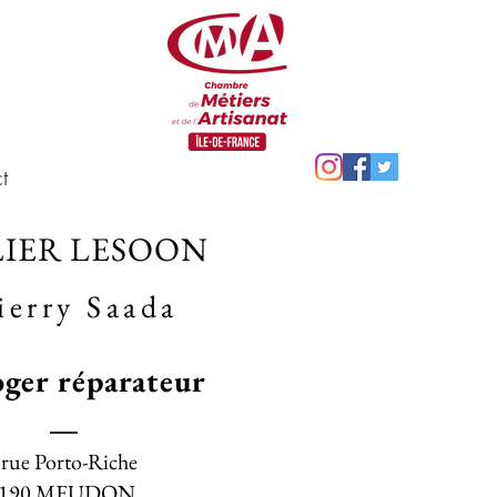
t
LIER LESOON
ierry Saada
ger réparateur
 rue Porto-Riche
2190 MEUDON