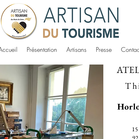
Accueil
Présentation
Artisans
Presse
Contac
ATE
Th
Horlo
15
9