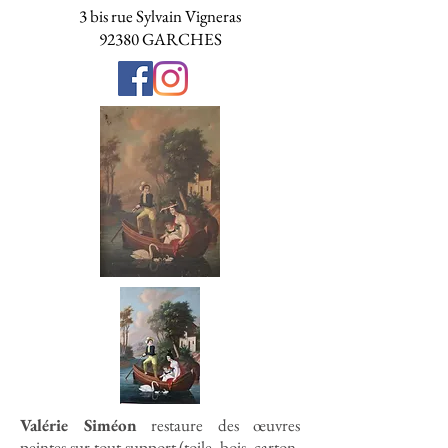
3 bis rue Sylvain Vigneras
92380 GARCHES
Valérie Siméon
restaure des œuvres
peintes sur tout support (toile, bois, carton,