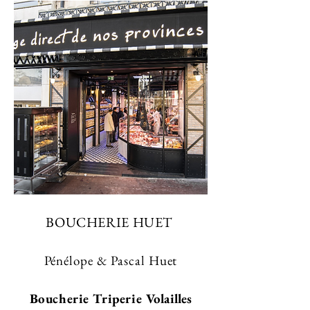
BOUCH
ERIE HUET
Pénélope & Pascal Huet
Boucheri
e Triperie
Volailles