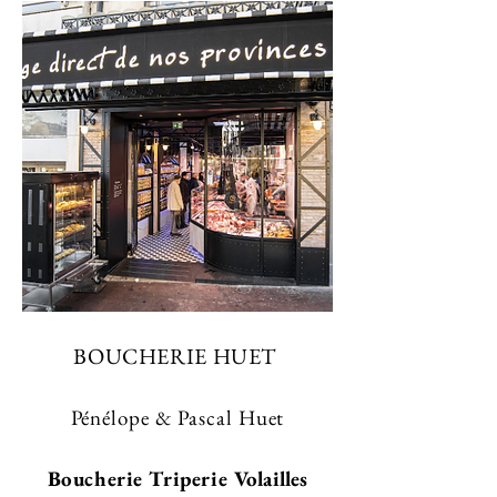
BOUCH
ERIE HUET
Pénélope & Pascal Huet
Boucheri
e Triperie
Volailles