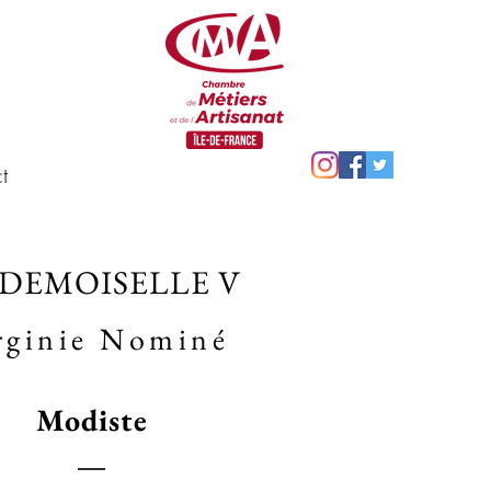
t
DEMOISELLE V
rginie Nominé
Modiste