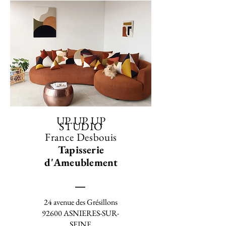
UP UP UP
STUDIO
France Desbouis
Tapisserie
d'Ameublement
24 avenue des Grésillons
92600 ASNIERES-SUR-
SEINE