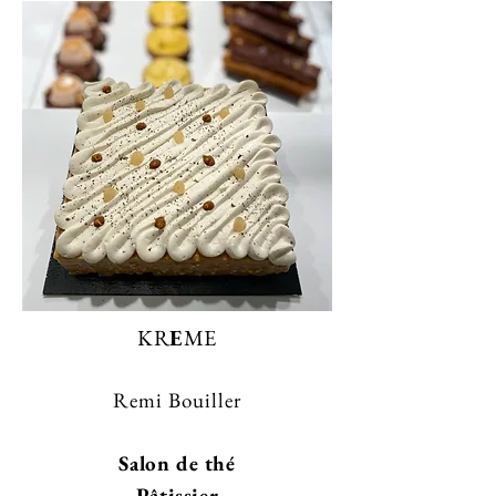
KR
E
ME
Remi Bouiller
Salon de thé
Pâtissier