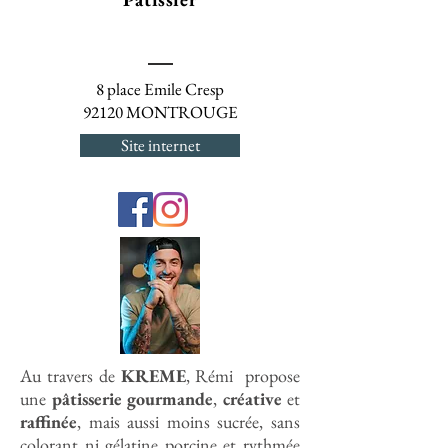
8 place Emile Cresp
92120 MONTROUGE
Site internet
Au travers de
KREME
, Rémi propose
une
pâtisserie
gourmande
,
créative
et
raffinée
, mais aussi moins sucrée, sans
colorant ni gélatine porcine et rythmée