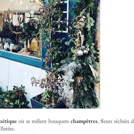
oétique
où se mêlent bouquets
champêtres
, fleurs séchées 
lletées.