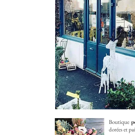
Boutique
p
dorées et pai