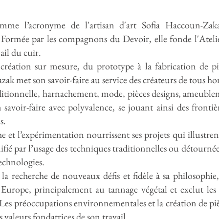
mme l’acronyme de l'artisan d'art Sofia Haccoun-Zaka
 Formée par les compagnons du Devoir, elle fonde l'Atelie
vail du cuir.
 création sur mesure, du prototype à la fabrication de pi
hazak met son savoir-faire au service des créateurs de tous h
aditionnelle, harnachement, mode, pièces designs, ameuble
 savoir-faire avec polyvalence, se jouant ainsi des frontiè
is.
e et l’expérimentation nourrissent ses projets qui illustre
ifié par l’usage des techniques traditionnelles ou détournée
echnologies.
la recherche de nouveaux défis et fidèle à sa philosophie,
 Europe, principalement au tannage végétal et exclut les
 Les préoccupations environnementales et la création de piè
 valeurs fondatrices de son travail.