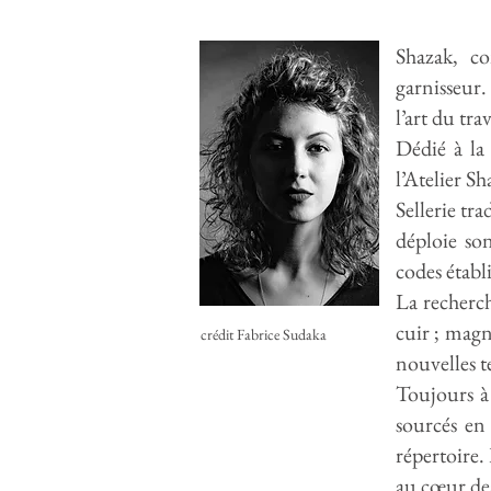
Shazak, co
garnisseur.
l’art du tra
Dédié à la
l’Atelier S
Sellerie tr
déploie son
codes établ
La recherch
cuir ; magn
crédit Fabrice Sudaka
nouvelles t
Toujours à 
sourcés en
répertoire.
au cœur des