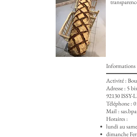
transparence
Informations
Activité : Bou
Adresse :
5 bi
92130 ISS
Téléphone : 0
Mail :
sas.bp
Horaires :
lundi au sam
dimanche Fe