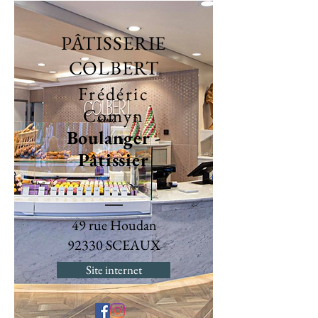
PÂTISSERIE
COLBERT
Frédéric
Comyn
Boulanger -
Pâtissier
49 rue Houdan
92330 SCEAUX
Site internet