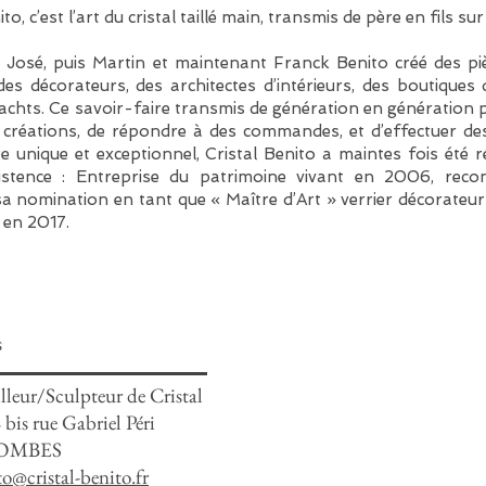
ito, c’est l’art du cristal taillé main, transmis de père en fils su
 José, puis Martin et maintenant Franck Benito créé des pièc
des décorateurs, des architectes d’intérieurs, des boutiques 
achts. Ce savoir-faire transmis de génération en génération 
créations, de répondre à des commandes, et d’effectuer des
e unique et exceptionnel, Cristal Benito a maintes fois été
istence : Entreprise du patrimoine vivant en 2006, recon
 nomination en tant que « Maître d’Art » verrier décorateur – 
 en 2017.
s
illeur/Sculpteur de Cristal
 bis rue Gabriel Péri
LOMBES
to@cristal-benito.fr