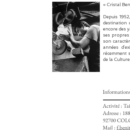
« Cristal Ben
Depuis 1952,
destination 
encore des y
ses propres 
son caractèr
années d’ex
récemment sa
de la Culture
Information
Activité : Ta
Adresse : 188
92700 CO
Mail :
f.beni