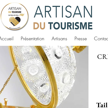
Accueil
Présentation
Artisans
Presse
Contac
CRI
Tai