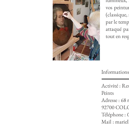
lumineux, 
vos peintur
(classique,
par le temp
attaqué par
tout en res
Informations
Activité : Re
Peints
Adresse : 68 
92700 CO
Téléphone : 
Mail :
mariel