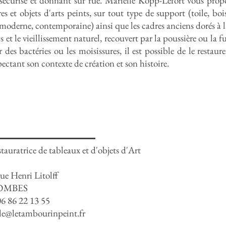
sécurisé et donnant sur rue. Marielle Kopp-Lefort vous prop
es et objets d'arts peints, sur tout type de support (toile, bo
 moderne, contemporaine) ainsi que les cadres anciens dorés à la
s et le vieillissement naturel, recouvert par la poussière ou la
 des bactéries ou les moisissures, il est possible de le restau
pectant son contexte de création et son histoire.
stauratrice de tableaux et d'objets d'Art
rue Henri Litolff
LOMBES
06 86 22 13 55
le@letambourinpeint.fr