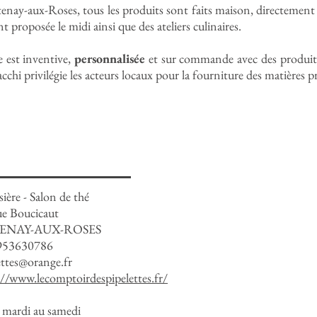
tenay-aux-Roses, tous les produits sont faits maison, directement 
t proposée le midi ainsi que des ateliers culinaires.
e est inventive,
personnalisée
et sur commande avec des produits
chi privilégie les acteurs locaux pour la fourniture des matières p
ssière - Salon de thé
ue Boucicaut
TENAY-AUX-ROSES
0953630786
ettes@orange.fr
://www.lecomptoirdespipelettes.fr/
 mardi au samedi