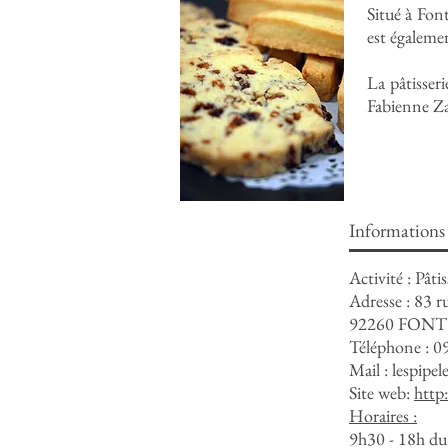
Situé à Fon
est égalemen
La pâtisseri
Fabienne Zac
Informations
Activité : Pâti
Adresse : 83 r
92260 FON
Téléphone : 
Mail :
lespipel
Site web:
http
Horaires :
​
9h30 - 18h du